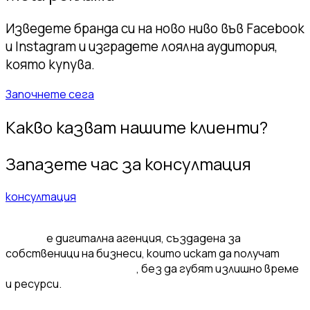
Изведете бранда си на ново ниво във Facebook
и Instagram и изградете лоялна аудитория,
която купува.
Започнете сега
Какво казват нашите клиенти?
Запазете час за консултация
консултация
Elevatix
е дигитална агенция, създадена за
собственици на бизнеси, които искат да получат
ефективност и растеж
, без да губят излишно време
и ресурси.