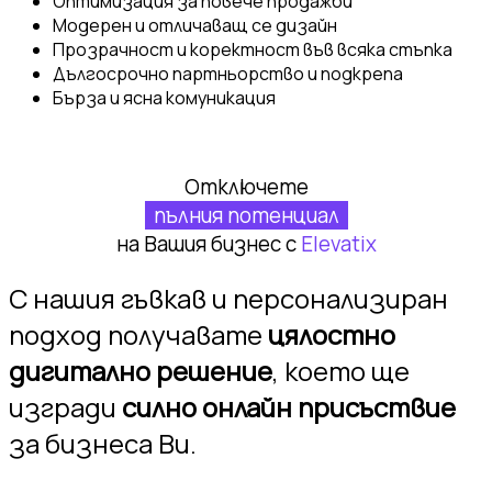
Оптимизация за повече продажби
Модерен и отличаващ се дизайн
Прозрачност и коректност във всяка стъпка
Дългосрочно партньорство и подкрепа
Бърза и ясна комуникация
Отключете
пълния потенциал
на Вашия бизнес с
Elevatix
С нашия гъвкав и персонализиран
подход получавате
цялостно
дигитално решение
, което ще
изгради
силно онлайн присъствие
за бизнеса Ви.