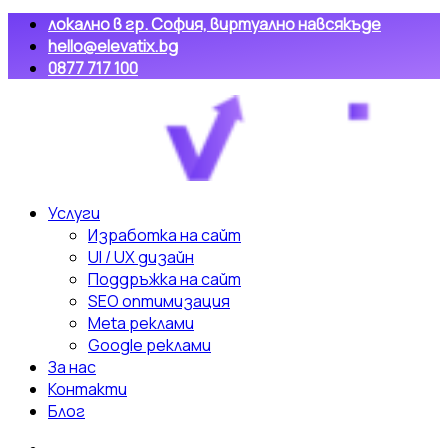
локално в гр. София, виртуално навсякъде
hello@elevatix.bg
0877 717 100
Услуги
Изработка на сайт
UI / UX дизайн
Поддръжка на сайт
SEO оптимизация
Meta реклами
Google реклами
За нас
Контакти
Блог